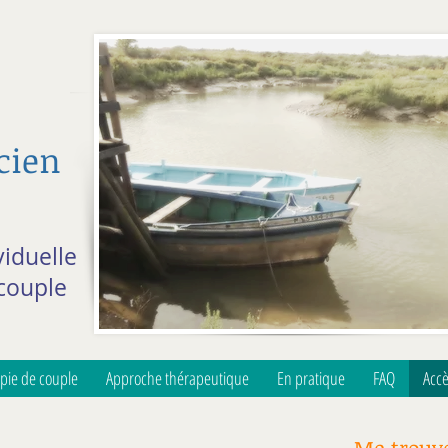
cien
iduelle
couple
pie de couple
Approche thérapeutique
En pratique
FAQ
Acc
Me trouv