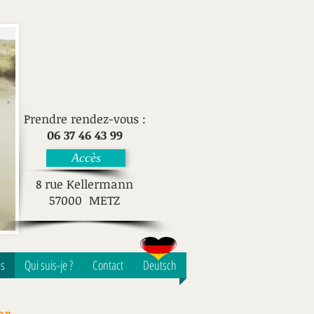
​Prendre rendez-vous :
06 37 46 43 99
Accès
8 rue Kellermann
57000 METZ
ès
Qui suis-je ?
Contact
Deutsch
er