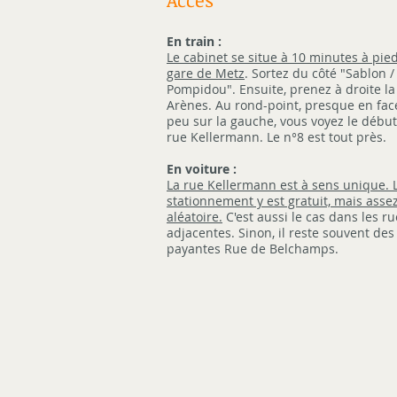
En train :
Le cabinet se situe à 10 minutes à pied
gare de Metz
. Sortez du côté "Sablon /
Pompidou". Ensuite, prenez à droite l
Arènes.
Au rond-point,
presque en fac
peu sur la gauche,
vous voyez le début
rue Kellermann. Le n°8 est tout près.
En voiture :
La rue Kellermann est à sens unique. 
stationnement y est gratuit, mais asse
aléatoire.
C'est aussi le cas dans les ru
adjacentes.
Sinon, il reste souvent des
payantes Rue de Belchamps.