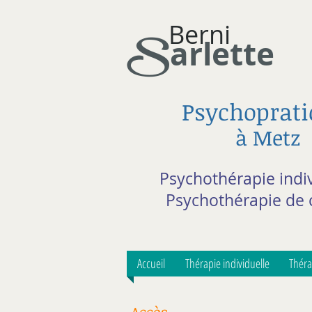
Berni
S
arle
tte
Psychoprati
à Metz
Psychothérapie indiv
Psychothérapie de 
Accueil
Thérapie individuelle
Théra
Accès