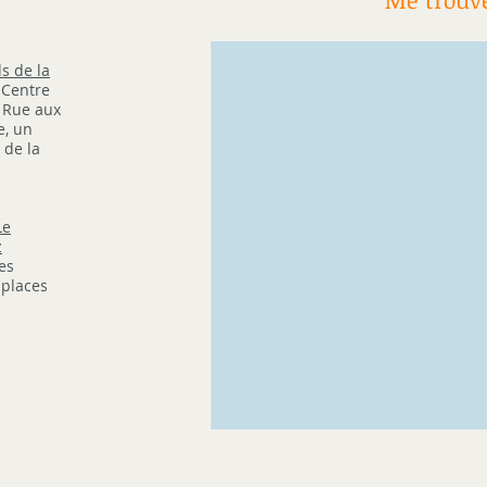
s de la
 Centre
a Rue aux
e, un
 de la
Le
z
es
 places